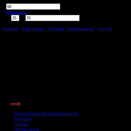
Срок кредита
мес.
Оформить
%
тыс. руб.
Ежемесячно
рублей
Главная
/
Volkswagen
/
Touareg
/
внедорожник
/
V6 TDI
Volkswagen Touareg V6 TDI 3.0
Нет автомобилей, удовлетворяющих Вашим требованиям.
auto
credit
market.ru
© 2013
Политика конфиденциальности
Новости
Статьи
Автосалоны