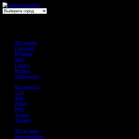
Выбери авто → оформи автокредит
Все марки
Chevrolet
Hyundai
KIA
LADA
Renault
Volkswagen
Все модели
Golf
Jetta
Passat
Polo
Tiguan
Touareg
Все кузовы
внедорожник