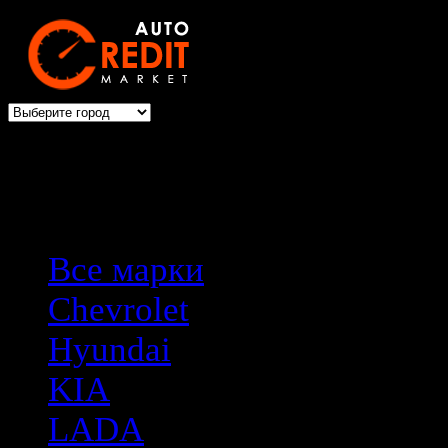
Выбери авто → оформи авто
Все марки
Chevrolet
Hyundai
KIA
LADA