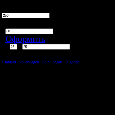
тыс. руб.
Срок кредита
мес.
Оформить
%
тыс. руб.
Ежемесячно
рублей
Главная
/
Volkswagen
/
Polo
/
седан
/
Highline
Volkswagen Polo седан 
Нет автомобилей, удовлетв