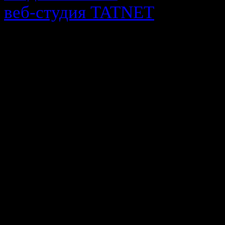
веб-cтудия TATNET