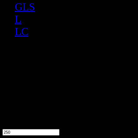
GLS
L
LC
тыс. руб.