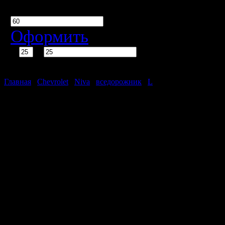
Срок кредита
мес.
Оформить
%
тыс. руб.
Ежемесячно
рублей
Главная
/
Chevrolet
/
Niva
/
вседорожник
/
L
Chevrolet Niva L
Нет автомобилей, удовлетв