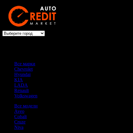
Выбери авто → оформи автокредит
Все марки
Chevrolet
Hyundai
KIA
LADA
Renault
Volkswagen
Все модели
Aveo
Cobalt
Cruze
Niva