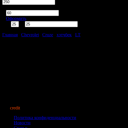
тыс. руб.
Срок кредита
мес.
Оформить
%
тыс. руб.
Ежемесячно
рублей
Главная
/
Chevrolet
/
Cruze
/
хэтчбек
/
LT
Chevrolet Cruze хэтчбек LT
Нет автомобилей, удовлетворяющих Вашим требованиям.
auto
credit
market.ru
© 2013
Политика конфиденциальности
Новости
Статьи