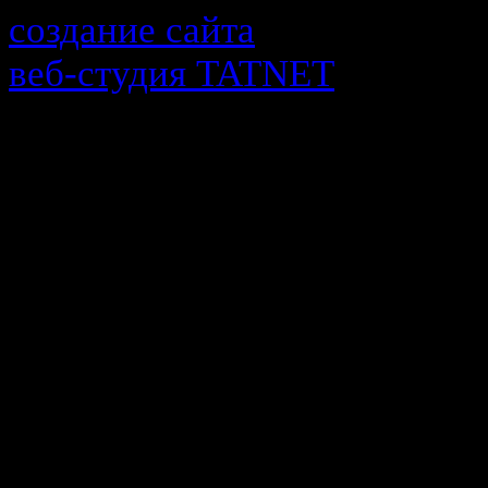
создание сайта
веб-cтудия TATNET