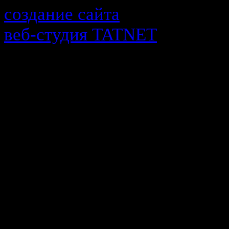
создание сайта
веб-cтудия TATNET