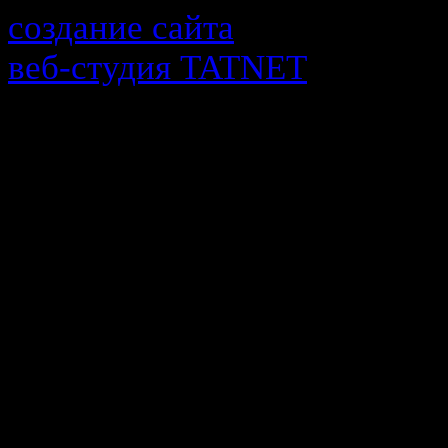
создание сайта
веб-cтудия TATNET