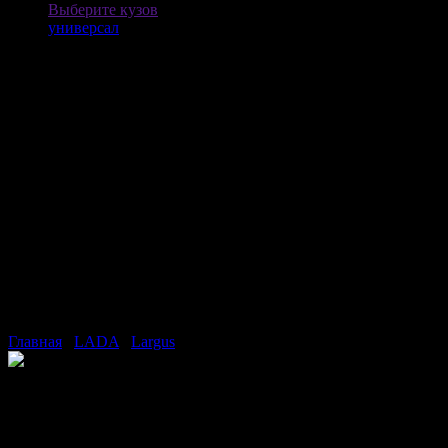
Выберите кузов
универсал
Главная
/
LADA
/
Largus
LADA (ВАЗ) Largus универсал