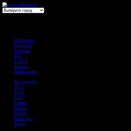
Выбери авто → оформи автокредит
Все марки
Chevrolet
Hyundai
KIA
LADA
Renault
Volkswagen
Все модели
2113
2114
2115
Granta
Kalina
Largus
Нива 4х4
Priora