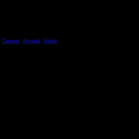
Главная
/
Hyundai
/
Solaris
Hyundai Solaris Sedan
Стоимость
592 000
рублей
Год
2013
Мощность (л.с.)
123
Привод
Передний
Рабочий объем (см3)
1591
Топливо
Бензин
Трансмиссия
Автоматическая
Приобрести этот автомобил