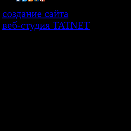
создание сайта
веб-cтудия TATNET