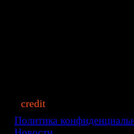
Мощность (л.с.)
107
Привод
Передний
Рабочий объем (см3)
1396
Топливо
Бензин
Трансмиссия
Механическая
Приобрести этот автомобил
auto
credit
market.ru
© 2013
Политика конфиденциаль
Новости