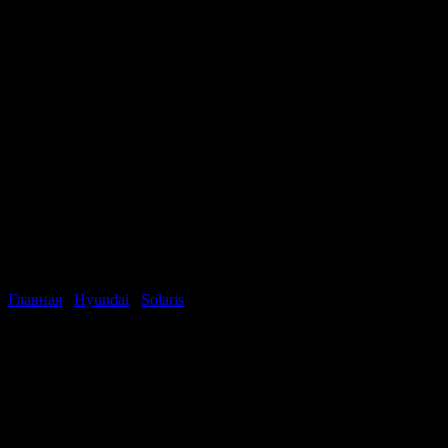
Главная
/
Hyundai
/
Solaris
Hyundai Solaris Sedan
Стоимость
537 000
рублей
Год
2013