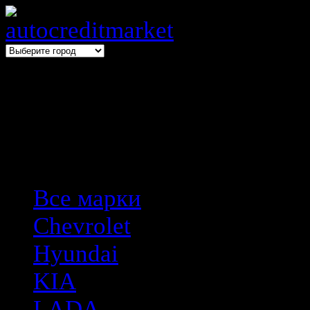
Выбери авто → оформи авто
Hyundai
Все марки
Chevrolet
Hyundai
KIA
LADA