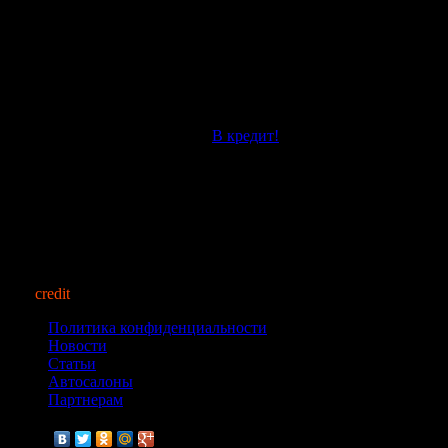
Привод
Полный
Рабочий объем (см3)
1690
Расход топлива (л)
8
Топливо
Бензин
Трансмиссия
Механическая
Приобрести этот автомобиль
В кредит!
auto
credit
market.ru
© 2013
Политика конфиденциальности
Новости
Статьи
Автосалоны
Партнерам