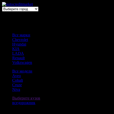
Выбери авто → оформи автокредит
Все марки
Chevrolet
Hyundai
KIA
LADA
Renault
Volkswagen
Все модели
Aveo
Cobalt
Cruze
Niva
Выберите кузов
вседорожник