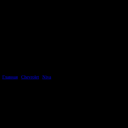
Главная
/
Chevrolet
/
Niva
Chevrolet Niva GLC
в кредит!
Стоимость
547 000
рублей
Год
2013
Макс. скорость (км/ч)
140
Мощность (л.с.)
80