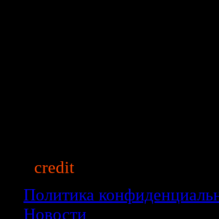
Привод
передний
Рабочий объем (см3)
1598
Расход топлива (л)
6.9
Топливо
бензин аи 95
Трансмиссия
Автоматическая
Приобрести этот автомобил
auto
credit
market.ru
© 2013
Политика конфиденциаль
Новости