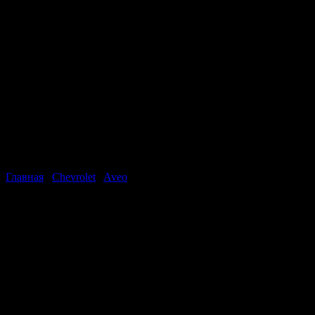
Главная
/
Chevrolet
/
Aveo
Chevrolet Aveo седан
Стоимость
581 000
рублей
Год
2013
Макс. скорость (км/ч)
186
Мощность (л.с.)
115